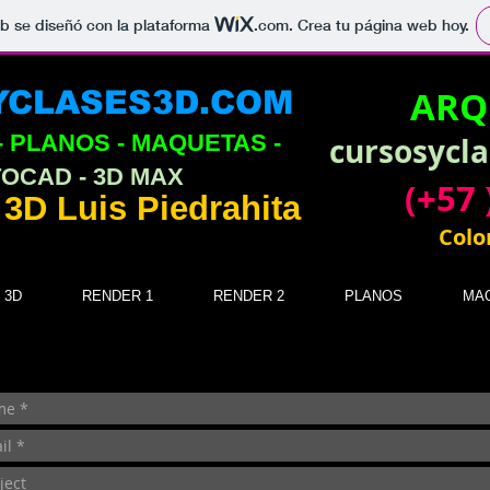
b se diseñó con la plataforma
.com
. Crea tu página web hoy.
ARQ
CLASES3D.COM
- PLANOS - MAQUETAS -
cursosycl
TOCAD - 3D MAX
(+57 
 3D Luis Piedrahita
Colo
 3D
RENDER 1
RENDER 2
PLANOS
MA