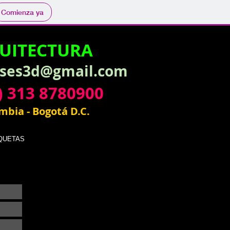
Comienza ya
UITECTURA
ases3d@gmail.com
) 313 8780900
mbia - Bogotá D.C.
QUETAS
Contacto